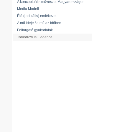
A konceptuális művészet Magyarországon
Média Modell
Élő (radikális) emlékezet
A mű ideje / a mű az időben
Felforgató gyakorlatok
Tomorrow is Evidence!